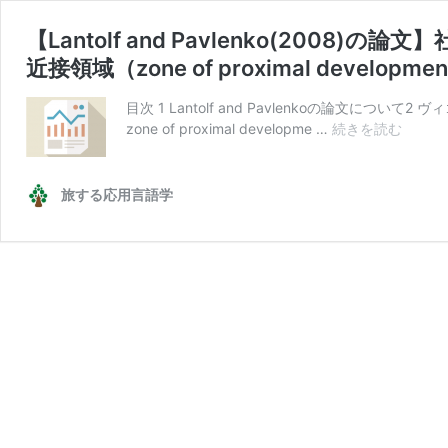
【Lantolf and Pavlenko(2008)の論
近接領域（zone of proximal develop
目次 1 Lantolf and Pavlenkoの論文
【Lanto
zone of proximal developme …
続きを読む
and
Pavlen
の
旅する応用言語学
論
文】
社
会
文
化
理
論
（socio
cultura
theor
と