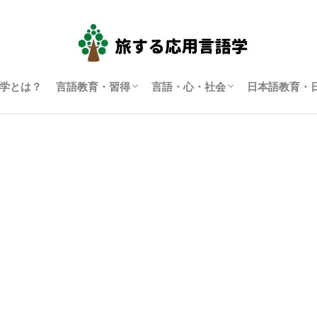
学とは？
言語教育・習得
言語・心・社会
日本語教育・
言語学習・教育
SLA（第二言語習得）
ディスコース研究
翻訳通訳学
多言語主義・複言語主義等
アイデンティティ・主観性
語用論
言語政策
コーパス言語学
認知言語学
批判的応用言語学
その他言語学
日本語教育
日本語学