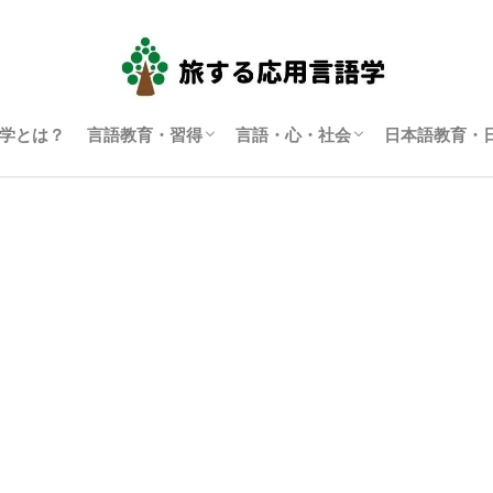
学とは？
言語教育・習得
言語・心・社会
日本語教育・
言語学習・教育
SLA（第二言語習得）
ディスコース研究
翻訳通訳学
多言語主義・複言語主義等
アイデンティティ・主観性
語用論
言語政策
コーパス言語学
認知言語学
批判的応用言語学
その他言語学
日本語教育
日本語学