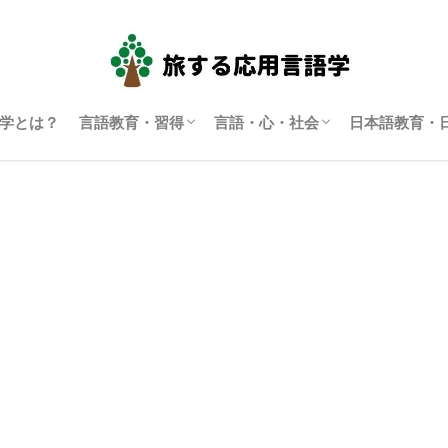
学とは？
言語教育・習得
言語・心・社会
日本語教育・
言語学習・教育
SLA（第二言語習得）
ディスコース研究
翻訳通訳学
多言語主義・複言語主義等
アイデンティティ・主観性
語用論
言語政策
コーパス言語学
認知言語学
批判的応用言語学
その他言語学
日本語教育
日本語学