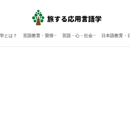
学とは？
言語教育・習得
言語・心・社会
日本語教育・
言語学習・教育
SLA（第二言語習得）
ディスコース研究
翻訳通訳学
多言語主義・複言語主義等
アイデンティティ・主観性
語用論
言語政策
コーパス言語学
認知言語学
批判的応用言語学
その他言語学
日本語教育
日本語学