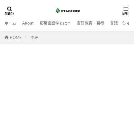
ホーム
About
応用言語学とは？
言語教育・習得
言語・心・社
HOME
中級