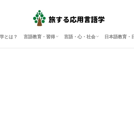
学とは？
言語教育・習得
言語・心・社会
日本語教育・
言語学習・教育
SLA（第二言語習得）
ディスコース研究
翻訳通訳学
多言語主義・複言語主義等
アイデンティティ・主観性
語用論
言語政策
コーパス言語学
認知言語学
批判的応用言語学
その他言語学
日本語教育
日本語学