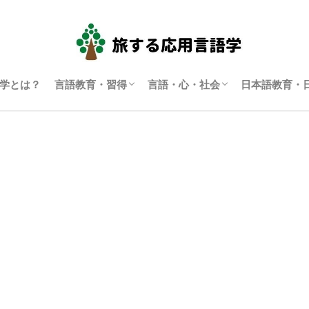
学とは？
言語教育・習得
言語・心・社会
日本語教育・
言語学習・教育
SLA（第二言語習得）
ディスコース研究
翻訳通訳学
多言語主義・複言語主義等
アイデンティティ・主観性
語用論
言語政策
コーパス言語学
認知言語学
批判的応用言語学
その他言語学
日本語教育
日本語学