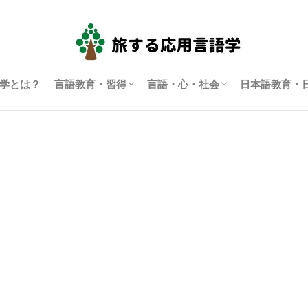
学とは？
言語教育・習得
言語・心・社会
日本語教育・
言語学習・教育
SLA（第二言語習得）
ディスコース研究
翻訳通訳学
多言語主義・複言語主義等
アイデンティティ・主観性
語用論
言語政策
コーパス言語学
認知言語学
批判的応用言語学
その他言語学
日本語教育
日本語学