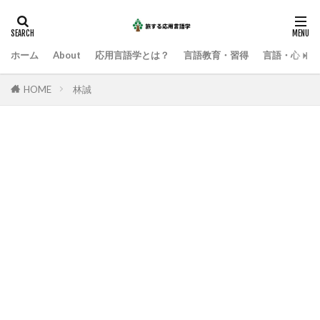
ホーム
About
応用言語学とは？
言語教育・習得
言語・心・社
HOME
林誠