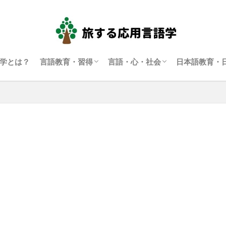
学とは？
言語教育・習得
言語・心・社会
日本語教育・
言語学習・教育
SLA（第二言語習得）
ディスコース研究
翻訳通訳学
多言語主義・複言語主義等
アイデンティティ・主観性
語用論
言語政策
コーパス言語学
認知言語学
批判的応用言語学
その他言語学
日本語教育
日本語学