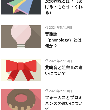
授受表現とは？（あ
げる・もらう・くれ
る）
2024年5月19日
音韻論
（phonology）とは
何か？
2024年2月13日
共鳴音と阻害音の違
いについて
2023年9月18日
フォーカスとプロミ
ネンスの違いについ
て