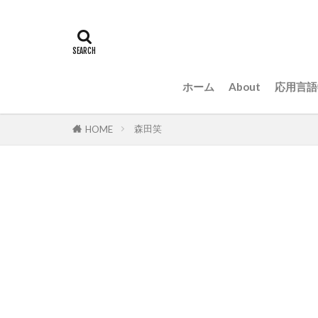
ホーム
About
応用言語
森田笑
HOME