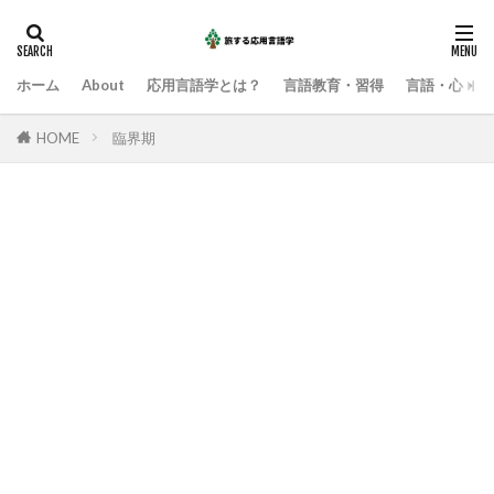
ホーム
About
応用言語学とは？
言語教育・習得
言語・心・社
HOME
臨界期