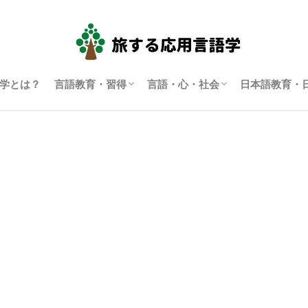
学とは？
言語教育・習得
言語・心・社会
日本語教育・
言語学習・教育
SLA（第二言語習得）
ディスコース研究
翻訳通訳学
多言語主義・複言語主義等
アイデンティティ・主観性
語用論
言語政策
コーパス言語学
認知言語学
批判的応用言語学
その他言語学
日本語教育
日本語学