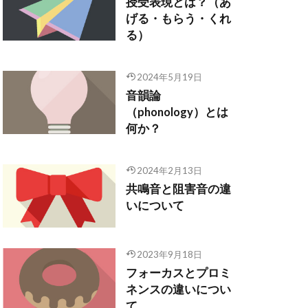
授受表現とは？（あ
げる・もらう・くれ
る）
2024年5月19日
音韻論
（phonology）とは
何か？
2024年2月13日
共鳴音と阻害音の違
いについて
2023年9月18日
フォーカスとプロミ
ネンスの違いについ
て