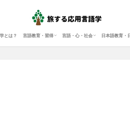
学とは？
言語教育・習得
言語・心・社会
日本語教育・
言語学習・教育
SLA（第二言語習得）
ディスコース研究
翻訳通訳学
多言語主義・複言語主義等
アイデンティティ・主観性
語用論
言語政策
コーパス言語学
認知言語学
批判的応用言語学
その他言語学
日本語教育
日本語学