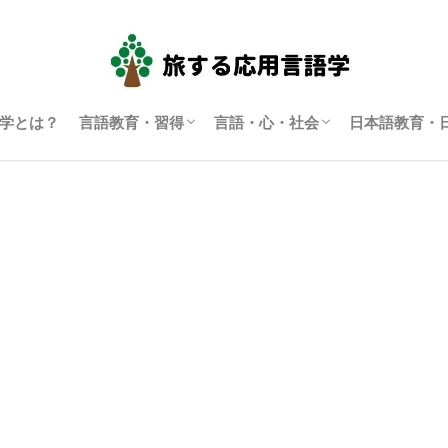
学とは？
言語教育・習得
言語・心・社会
日本語教育・
言語学習・教育
SLA（第二言語習得）
ディスコース研究
翻訳通訳学
多言語主義・複言語主義等
アイデンティティ・主観性
語用論
言語政策
コーパス言語学
認知言語学
批判的応用言語学
その他言語学
日本語教育
日本語学