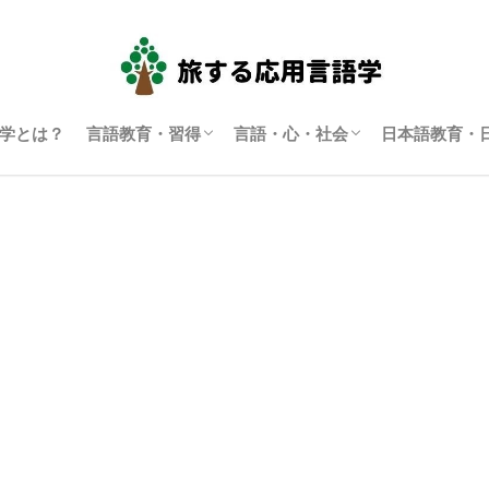
学とは？
言語教育・習得
言語・心・社会
日本語教育・
言語学習・教育
SLA（第二言語習得）
ディスコース研究
翻訳通訳学
多言語主義・複言語主義等
アイデンティティ・主観性
語用論
言語政策
コーパス言語学
認知言語学
批判的応用言語学
その他言語学
日本語教育
日本語学