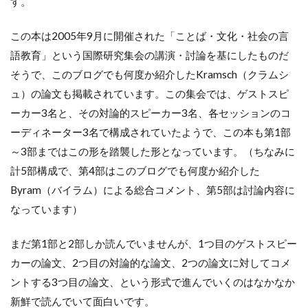
す。
この本は2005年9月に開催された「ことば・文化・社会の言
語教育」という国際研究集会の講演・討論を基にしたものだ
そうで、このブログでも何度か紹介したKramsch（クラムシ
ュ）の論文も掲載されています。この集会では、ゲストスピ
ーカー3名と、その対論的スピーカー3名、各セッションのコ
ーディネーター3名で構成されていたようで、この本も第1部
～3部まではこの形を踏襲した形となっています。（ちなみに
計5部構成で、第4部はこのブログでも何度か紹介した
Byram（バイラム）による総合コメント、第5部は討論内容に
なっています）
まだ第1部と2部しか読んでいませんが、1つ目のゲストスピー
カーの論文、2つ目の対論的な論文、2つの論文に対してコメ
ントする3つ目の論文、という形式で進んでいくのはなかなか
新鮮で読んでいて面白いです。