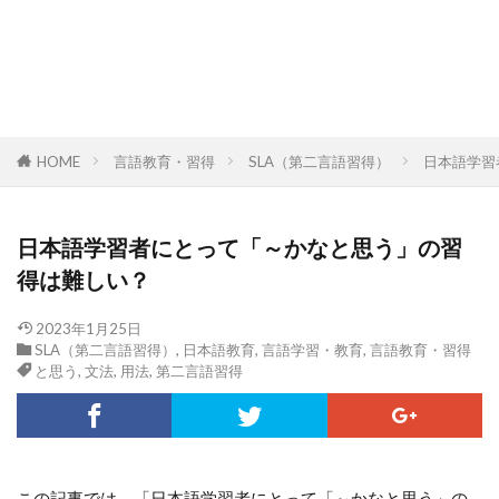
HOME
言語教育・習得
SLA（第二言語習得）
日本語学習
日本語学習者にとって「～かなと思う」の習
得は難しい？
2023年1月25日
SLA（第二言語習得）
,
日本語教育
,
言語学習・教育
,
言語教育・習得
と思う
,
文法
,
用法
,
第二言語習得
この記事では、「日本語学習者にとって「～かなと思う」の