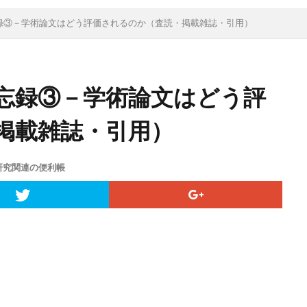
録③－学術論文はどう評価されるのか（査読・掲載雑誌・引用）
忘録③－学術論文はどう評
掲載雑誌・引用）
研究関連の便利帳