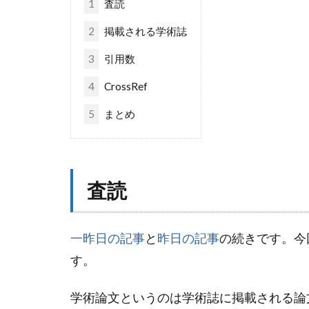
1
査読
2
掲載される学術誌
3
引用数
4
CrossRef
5
まとめ
査読
一昨日の記事
と
昨日の記事
の続きです。今
す。
学術論文というのは学術誌に掲載される論