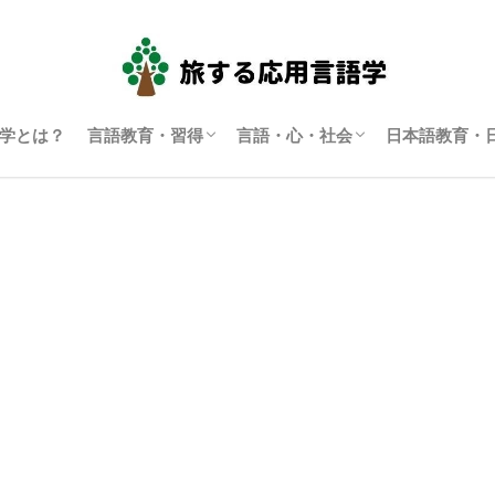
学とは？
言語教育・習得
言語・心・社会
日本語教育・
言語学習・教育
SLA（第二言語習得）
ディスコース研究
翻訳通訳学
多言語主義・複言語主義等
アイデンティティ・主観性
語用論
言語政策
コーパス言語学
認知言語学
批判的応用言語学
その他言語学
日本語教育
日本語学