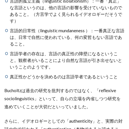
言語的孤立主義（linguistic isolationism）：一番「真正」
な言語というのは、他の言語の影響を受けていないもので
あること。（方言学でよく見られるイデオロギーだそうで
す）
言語的日常性（linguistic mundaneness ）：一番真正な言語
は、日常で自然に使われている、何の変哲もない言語であ
ること。
言語学者の存在は、言語の真正性の障壁になるというこ
と。観察者がいることにより自然な言語が引き出せないと
いうことのようです。
真正性かどうかを決めるのは言語学者であるということ
Bucholtzは過去の研究を批判するのではなく、「reflexive
sociolinguistics」といって、自らの立場を内省しつつ研究を
進めていくことが大切だといっていました。
さらに、イデオロギーとしての「authenticity」と、実際の対
話の中で行われる「authentication（本物であると認めるこ