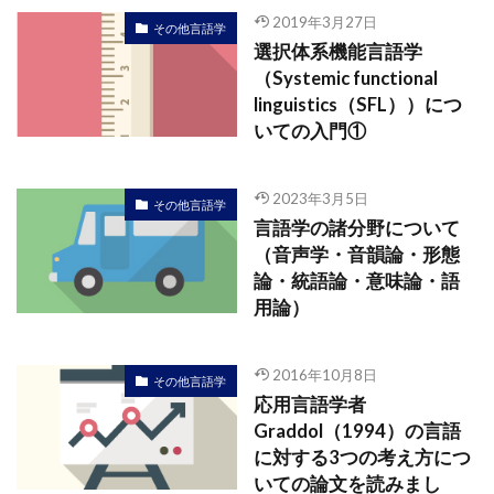
2019年3月27日
その他言語学
選択体系機能言語学
（Systemic functional
linguistics（SFL））につ
いての入門①
2023年3月5日
その他言語学
言語学の諸分野について
（音声学・音韻論・形態
論・統語論・意味論・語
用論）
2016年10月8日
その他言語学
応用言語学者
Graddol（1994）の言語
に対する3つの考え方につ
いての論文を読みまし