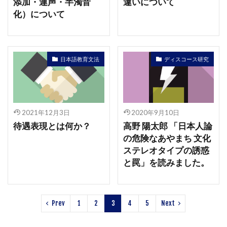
添加・連声・半濁音
違いについて
化）について
日本語教育文法
ディスコース研究
2021年12月3日
2020年9月10日
待遇表現とは何か？
高野 陽太郎 「日本人論
の危険なあやまち 文化
ステレオタイプの誘惑
と罠」を読みました。
Prev
1
2
3
4
5
Next