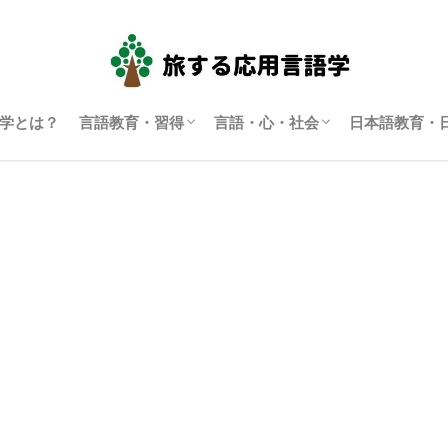
学とは？
言語教育・習得
言語・心・社会
日本語教育・
言語学習・教育
SLA（第二言語習得）
ディスコース研究
翻訳通訳学
多言語主義・複言語主義等
アイデンティティ・主観性
語用論
言語政策
コーパス言語学
認知言語学
批判的応用言語学
その他言語学
日本語教育
日本語学