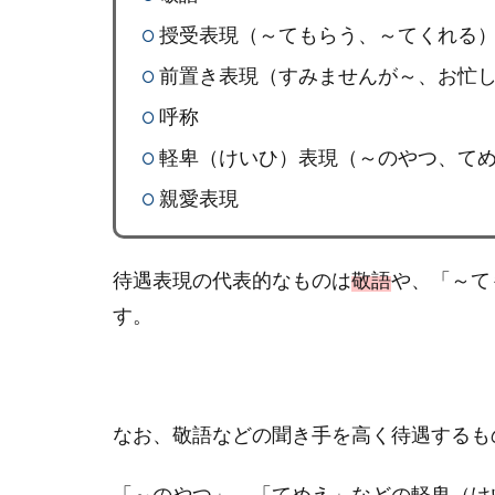
授受表現（～てもらう、～てくれる
前置き表現（すみませんが～、お忙
呼称
軽卑（けいひ）表現（～のやつ、て
親愛表現
待遇表現の代表的なものは
敬語
や、「～て
す。
なお、敬語などの聞き手を高く待遇するも
「～のやつ」、「てめえ」などの軽卑（け