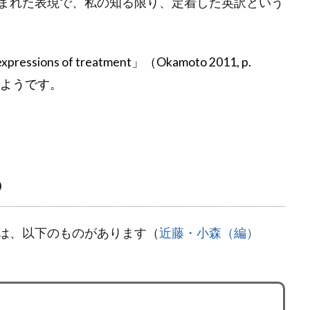
まれた表現で、私の知る限り、定着した英訳という
ions of treatment」（Okamoto 2011, p.
いようです。
の
は、以下のものがあります（
近藤・小森（編）