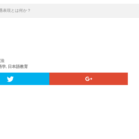
遇表現とは何か？
文法
語学
,
日本語教育