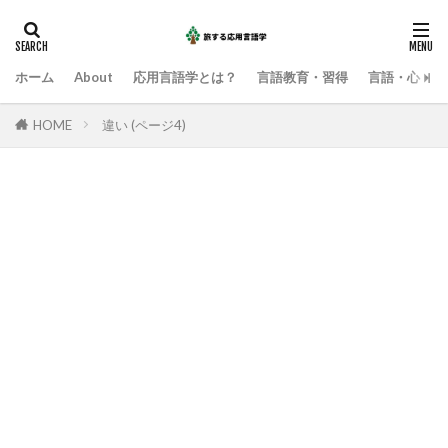
ホーム
About
応用言語学とは？
言語教育・習得
言語・心・社
HOME
違い (ページ4)