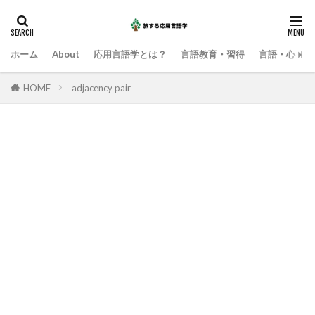
ホーム
About
応用言語学とは？
言語教育・習得
言語・心・社
HOME
adjacency pair