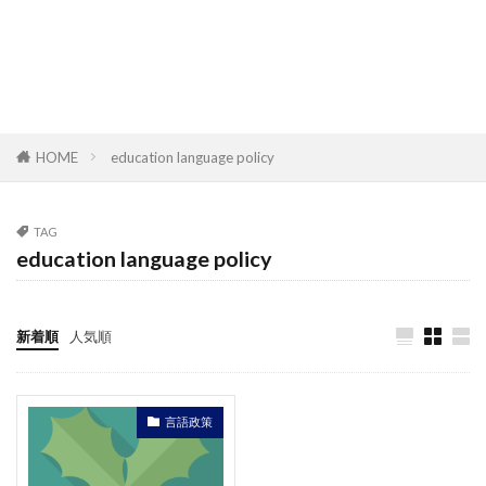
HOME
education language policy
TAG
education language policy
新着順
人気順
言語政策