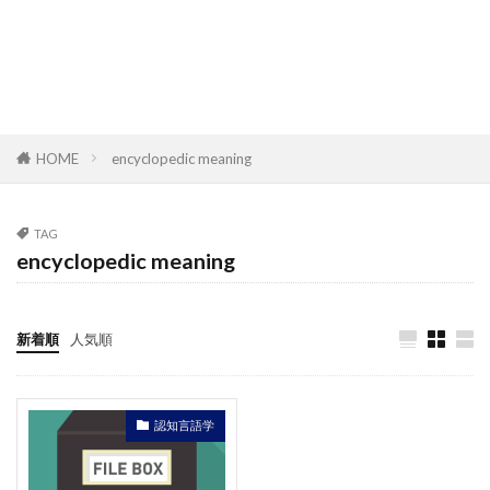
HOME
encyclopedic meaning
TAG
encyclopedic meaning
新着順
人気順
認知言語学