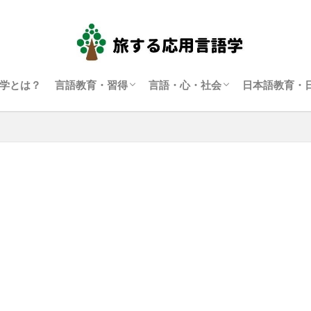
学とは？
言語教育・習得
言語・心・社会
日本語教育・
言語学習・教育
SLA（第二言語習得）
ディスコース研究
翻訳通訳学
多言語主義・複言語主義等
アイデンティティ・主観性
語用論
言語政策
コーパス言語学
認知言語学
批判的応用言語学
その他言語学
日本語教育
日本語学