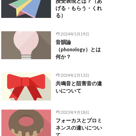
授受表現とは？（あ
げる・もらう・くれ
る）
2024年5月19日
音韻論
（phonology）とは
何か？
2024年2月13日
共鳴音と阻害音の違
いについて
2023年9月18日
フォーカスとプロミ
ネンスの違いについ
て