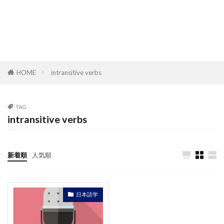
HOME
intransitive verbs
TAG
intransitive verbs
新着順
人気順
日本語学