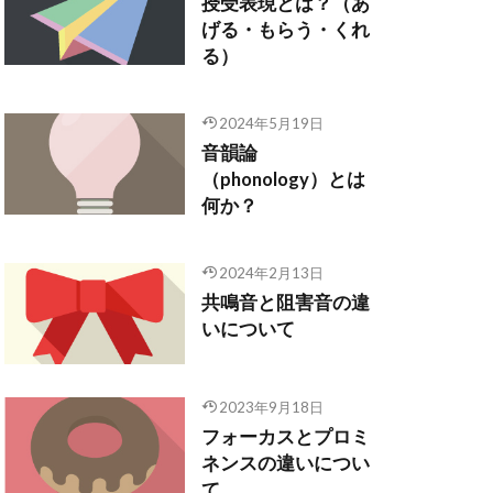
授受表現とは？（あ
げる・もらう・くれ
る）
2024年5月19日
音韻論
（phonology）とは
何か？
2024年2月13日
共鳴音と阻害音の違
いについて
2023年9月18日
フォーカスとプロミ
ネンスの違いについ
て