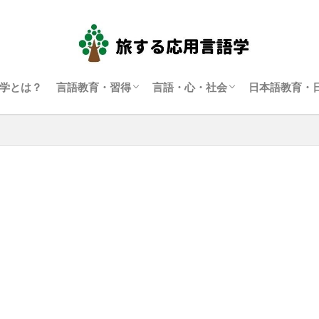
学とは？
言語教育・習得
言語・心・社会
日本語教育・
言語学習・教育
SLA（第二言語習得）
ディスコース研究
翻訳通訳学
多言語主義・複言語主義等
アイデンティティ・主観性
語用論
言語政策
コーパス言語学
認知言語学
批判的応用言語学
その他言語学
日本語教育
日本語学