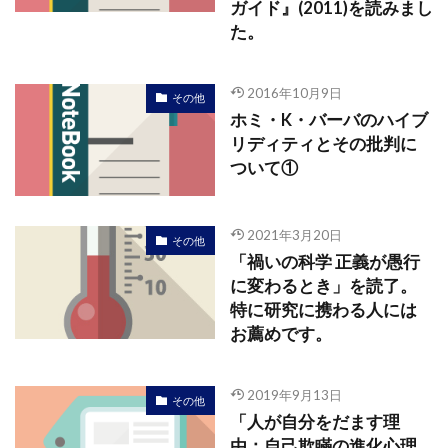
ガイド』(2011)を読みまし
た。
2016年10月9日
その他
ホミ・K・バーバのハイブ
リディティとその批判に
ついて①
2021年3月20日
その他
「禍いの科学 正義が愚行
に変わるとき」を読了。
特に研究に携わる人には
お薦めです。
2019年9月13日
その他
「人が自分をだます理
由：自己欺瞞の進化心理