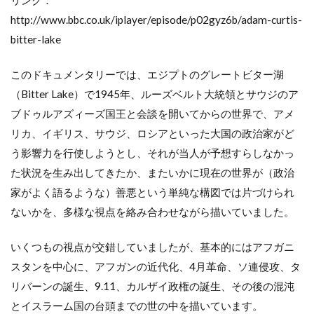
http://www.bbc.co.uk/iplayer/episode/p02gyz6b/adam-curtis-
bitter-lake
このドキュメンタリーでは、エジプトのグレートビター湖
（Bitter Lake）で1945年、ルーズベルト大統領とサウジのア
ブドゥルアズィーズ国王と会談を開いてからの世界で、アメ
リカ、イギリス、サウジ、ロシアといった大国の政治家がど
う影響力を行使しようとし、それが当人が予想すらしなかっ
た状況を生み出してきたか、またいかに現在の世界が（政治
家がよく語るような）善悪という単純な構図では片づけられ
ないかを、多様な視点を絡み合わせながら描いていました。
いくつもの視点が交錯していましたが、基本的にはアフガニ
スタンを中心に、アフガンの近代化、4月革命、ソ連侵攻、タ
リバーンの誕生、9.11、カルザイ政権の誕生、その後の混沌
とイスラーム国の台頭までの世の中を描いています。