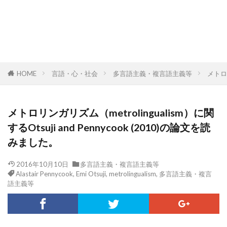
HOME
言語・心・社会
多言語主義・複言語主義等
メトロリ
メトロリンガリズム（metrolingualism）に関
するOtsuji and Pennycook (2010)の論文を読
みました。
2016年10月10日
多言語主義・複言語主義等
Alastair Pennycook
,
Emi Otsuji
,
metrolingualism
,
多言語主義・複言
語主義等