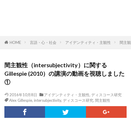
HOME
言語・心・社会
アイデンティティ・主観性
間主観性
間主観性（intersubjectivity）に関する
Gillespie (2010）の講演の動画を視聴しました
①
2016年10月8日
アイデンティティ・主観性
,
ディスコース研究
Alex Gillespie
,
intersubjectivity
,
ディスコース研究
,
間主観性