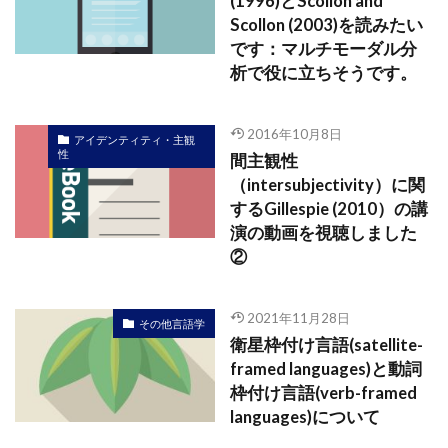
(1996)とScollon and
Scollon (2003)を読みたい
です：マルチモーダル分
析で役に立ちそうです。
2016年10月8日
アイデンティティ・主観
性
間主観性
（intersubjectivity）に関
するGillespie (2010）の講
演の動画を視聴しました
②
2021年11月28日
その他言語学
衛星枠付け言語(satellite-
framed languages)と動詞
枠付け言語(verb-framed
languages)について