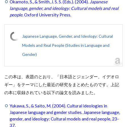
Okamoto, S., & Smith, J. S. S. (Eds.). (2004).
Japanese
language, gender, and ideology: Cultural models and real
people
. Oxford University Press.
Japanese Language, Gender, and Ideology: Cultural
Models and Real People (Studies in Language and
Gender)
この本は、表題のとおり、「日本語とジェンダー、イデオロ
ギー」をテーマにした最近の研究をまとめたものです。上記
の本に収録されている以下の論文を読みました。
Yukawa, S., & Saito, M. (2004). Cultural ideologies in
Japanese language and gender studies. Japanese language,
gender, and ideology: Cultural models and real people, 23-
37.