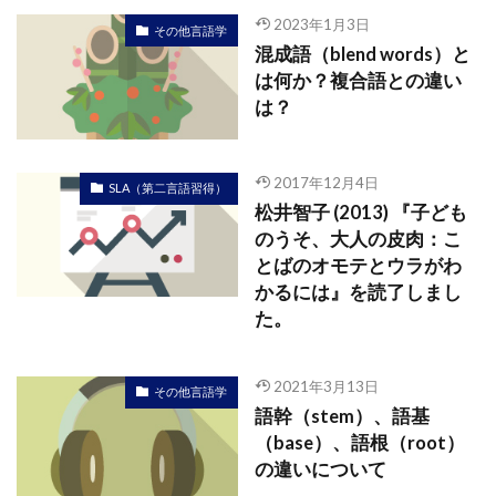
2023年1月3日
その他言語学
混成語（blend words）と
は何か？複合語との違い
は？
2017年12月4日
SLA（第二言語習得）
松井智子 (2013) 『子ども
のうそ、大人の皮肉：こ
とばのオモテとウラがわ
かるには』を読了しまし
た。
2021年3月13日
その他言語学
語幹（stem）、語基
（base）、語根（root）
の違いについて