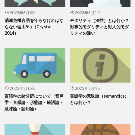
2023年6月8日
2023年6月1日
消滅危機言語を守らなければな
モダリティ（法性）とは何か？
らない理由5つ（Crystal
対事的モダリティと対人的モダ
2014）
リティの違い
2023年3月5日
2023年3月4日
言語学の諸分野について（音声
言語学の意味論（semantics）
学・音韻論・形態論・統語論・
とは何か？
意味論・語用論）