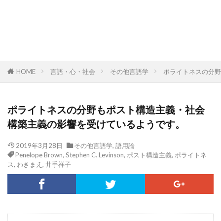
HOME
言語・心・社会
その他言語学
ポライトネスの分野
ポライトネスの分野もポスト構造主義・社会
構築主義の影響を受けているようです。
2019年3月28日
その他言語学
,
語用論
Penelope Brown
,
Stephen C. Levinson
,
ポスト構造主義
,
ポライトネ
ス
,
わきまえ
,
井手祥子