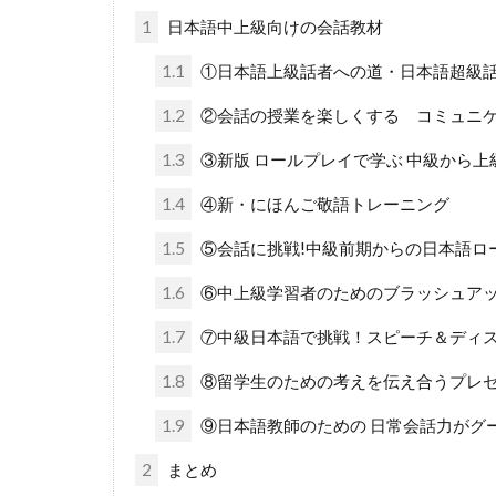
1
日本語中上級向けの会話教材
1.1
①日本語上級話者への道・日本語超級
1.2
②会話の授業を楽しくする コミュニケ
1.3
③新版 ロールプレイで学ぶ 中級から
1.4
④新・にほんご敬語トレーニング
1.5
⑤会話に挑戦!中級前期からの日本語ロ
1.6
⑥中上級学習者のためのブラッシュアッ
1.7
⑦中級日本語で挑戦！スピーチ＆ディ
1.8
⑧留学生のための考えを伝え合うプレ
1.9
⑨日本語教師のための 日常会話力がグ
2
まとめ