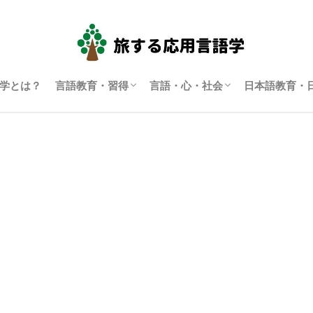
学とは？
言語教育・習得
言語・心・社会
日本語教育・
言語学習・教育
SLA（第二言語習得）
ディスコース研究
翻訳通訳学
多言語主義・複言語主義等
アイデンティティ・主観性
語用論
言語政策
コーパス言語学
認知言語学
批判的応用言語学
その他言語学
日本語教育
日本語学