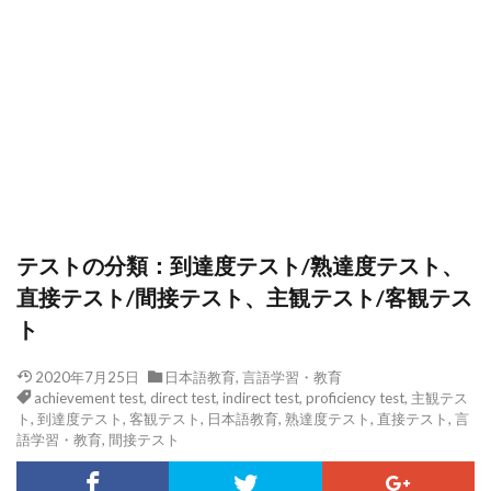
テストの分類：到達度テスト/熟達度テスト、
直接テスト/間接テスト、主観テスト/客観テス
ト
2020年7月25日
日本語教育
,
言語学習・教育
achievement test
,
direct test
,
indirect test
,
proficiency test
,
主観テス
ト
,
到達度テスト
,
客観テスト
,
日本語教育
,
熟達度テスト
,
直接テスト
,
言
語学習・教育
,
間接テスト