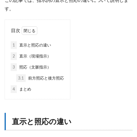
す。
目次
1
直示と照応の違い
2
直示（現場指示）
3
照応（文脈指示）
3.1
前方照応と後方照応
4
まとめ
直示と照応の違い