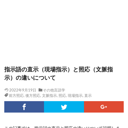
指示語の直示（現場指示）と照応（文脈指
示）の違いについて
2022年9月19日
その他言語学
前方照応
,
後方照応
,
文脈指示
,
照応
,
現場指示
,
直示
この記事では、指示詞の直示と照応の違いについて説明しま