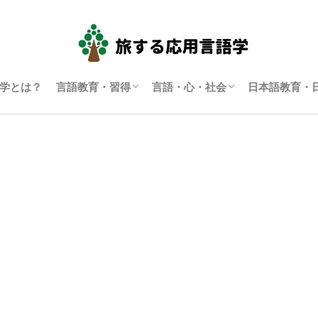
学とは？
言語教育・習得
言語・心・社会
日本語教育・
言語学習・教育
SLA（第二言語習得）
ディスコース研究
翻訳通訳学
多言語主義・複言語主義等
アイデンティティ・主観性
語用論
言語政策
コーパス言語学
認知言語学
批判的応用言語学
その他言語学
日本語教育
日本語学