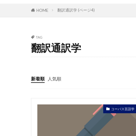
翻訳通訳学 (ページ4)
HOME
TAG
翻訳通訳学
新着順
人気順
コーパス言語学