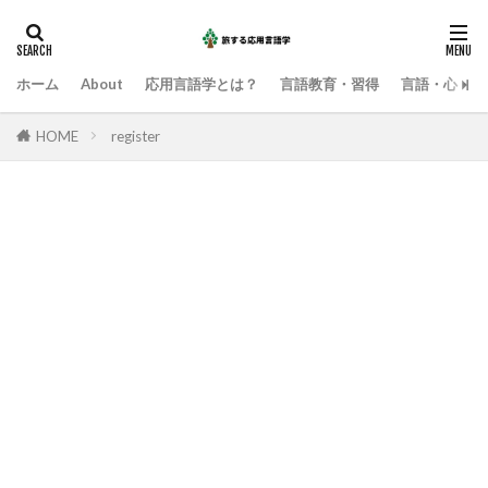
ホーム
About
応用言語学とは？
言語教育・習得
言語・心・社
HOME
register