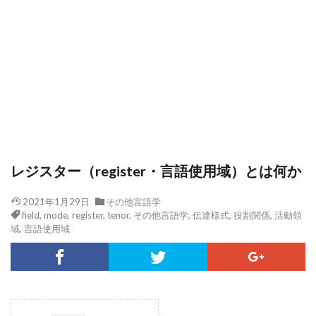
レジスター（register・言語使用域）とは何か
2021年1月29日
その他言語学
field
,
mode
,
register
,
tenor
,
その他言語学
,
伝達様式
,
役割関係
,
活動領
域
,
言語使用域