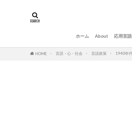
ホーム
About
応用言語
言語・心・社会
言語政策
1940年
HOME