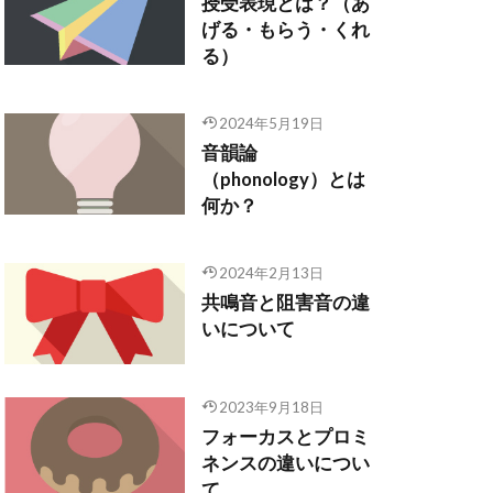
授受表現とは？（あ
げる・もらう・くれ
る）
2024年5月19日
音韻論
（phonology）とは
何か？
2024年2月13日
共鳴音と阻害音の違
いについて
2023年9月18日
フォーカスとプロミ
ネンスの違いについ
て