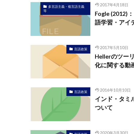
2017年4月18日
多言語主義・複言語主義
等
Fogle (2
語学習・アイ
2017年5月10日
言語政策
Hellerの
化に関する動
2016年10月10日
言語政策
インド・タミル
ついて
2020年3月30日