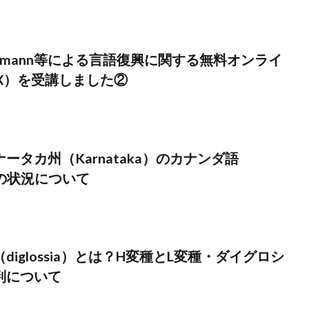
Zuckermann等による言語復興に関する無料オンライ
X）を受講しました②
ータカ州（Karnataka）のカナンダ語
）の状況について
diglossia）とは？H変種とL変種・ダイグロシ
判について