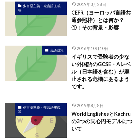
2019年3月28日
多言語主義・複言語主義
等
CEFR（ヨーロッパ言語共
通参照枠）とは何か？
①：その背景・影響
2016年10月10日
言語政策
イギリスで受験者の少な
い外国語のGCSE・Aレベ
ル（日本語を含む）が廃
止される危機にあるよう
です。
2019年8月8日
多言語主義・複言語主義
等
World EnglishesとKachru
の3つの同心円モデルにつ
いて