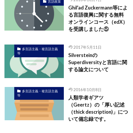
言語政策
Ghil’ad Zuckermann等によ
る言語復興に関する無料
オンラインコース（edX）
を受講しました⑤
2017年5月11日
多言語主義・複言語主義
等
Silversteinの
Superdiversityと言語に関
する論文について
2016年10月8日
多言語主義・複言語主義
等
人類学者ギアツ
（Geertz）の「厚い記述
（thick description)」につ
いて備忘録です。