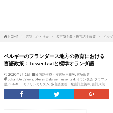
HOME
言語・心・社会
多言語主義・複言語主義等
ベルギ
ベルギーのフランダース地方の教育における
言語政策：Tussentaalと標準オランダ語
2020年3月1日
多言語主義・複言語主義等
,
言語政策
Johan De Caluwe
,
Steven Delarue
,
Tussentaal
,
オランダ語
,
フラマン
語
,
ベルギー
,
モノリンガリズム
,
多言語主義・複言語主義等
,
言語政策