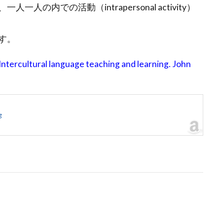
内での活動（intrapersonal activity）
ます。
 Intercultural language teaching and learning. John
g