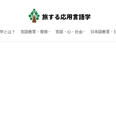
学とは？
言語教育・習得
言語・心・社会
日本語教育・
言語学習・教育
SLA（第二言語習得）
ディスコース研究
翻訳通訳学
多言語主義・複言語主義等
アイデンティティ・主観性
語用論
言語政策
コーパス言語学
認知言語学
批判的応用言語学
その他言語学
日本語教育
日本語学