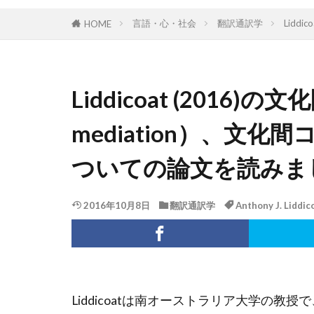
言語・心・社会
翻訳通訳学
Lidd
HOME
Liddicoat (2016)の文
mediation）、文
ついての論文を読みま
2016年10月8日
翻訳通訳学
Anthony J. Liddic
Liddicoatは南オーストラリア大学の