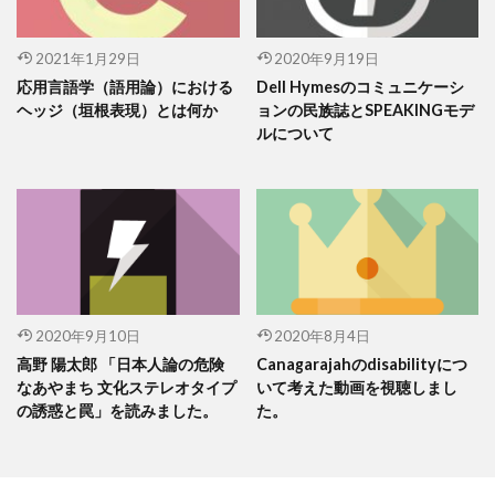
2021年1月29日
2020年9月19日
応用言語学（語用論）における
Dell Hymesのコミュニケーシ
ヘッジ（垣根表現）とは何か
ョンの民族誌とSPEAKINGモデ
ルについて
2020年9月10日
2020年8月4日
高野 陽太郎 「日本人論の危険
Canagarajahのdisabilityにつ
なあやまち 文化ステレオタイプ
いて考えた動画を視聴しまし
の誘惑と罠」を読みました。
た。