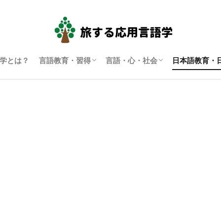
学とは？
言語教育・習得
言語・心・社会
日本語教育・
言語学習・教育
SLA（第二言語習得）
ディスコース研究
翻訳通訳学
多言語主義・複言語主義等
アイデンティティ・主観性
語用論
言語政策
コーパス言語学
認知言語学
批判的応用言語学
その他言語学
日本語教育
日本語学