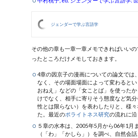
中村桃子, ed.
ジェンダーで学ぶ言語学
. 
ジェンダーで学ぶ言語学
その他の章も一章一章メモできればいいの
ったところだけメモしておきます。
4章の因京子の漫画についての論文では
なく、その場面場面によって変わるとい
おねえ」などの「女ことば」を使ったか
けでなく、相手に寄りそう態度など気分
性とは限らない）を表わしたりと、様々
た。最近の
ポライトネス研究
の流れに沿
５章の水本は、2005年5月から06年1
（「わ」「かしら」）を調べ、自然会話