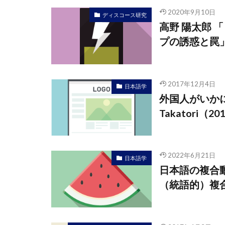
2020年9月10日
ディスコース研究
高野 陽太郎 
プの誘惑と罠
2017年12月4日
日本語学
外国人がいか
Takatori（
2022年6月21日
日本語学
日本語の複合
（統語的）複