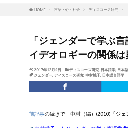
言語・心・社会
ディスコース研究
HOME
「ジェンダーで学ぶ言
イデオロギーの関係は
2017年12月4日
ディスコース研究
,
日本語学
,
日本
ジェンダー
,
ディスコース研究
,
中村桃子
,
日本語言語学
前記事
の続きで、中村（編）(2010)「