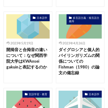
日本語学
多言語主義・複言語主
義等
2023年5月19日
2023年4月26日
開拗音と合拗音の違い
ダイグロシアと個人的
について：なぜ関西学
バイリンガリズムの関
院大学はKWAnsei
係についての
gakuinと表記するのか
Fishman（1980）の論
文の備忘録
言語学習・教育
日本語学