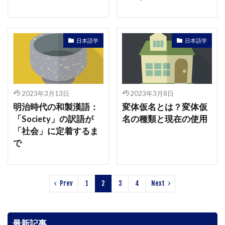
日本語学
日本語学
2023年3月13日
2023年3月8日
明治時代の和製漢語：
変体仮名とは？変体仮
「Society」の訳語が
名の種類と現在の使用
「社会」に定着するま
で
Prev
1
2
3
4
Next
最新記事