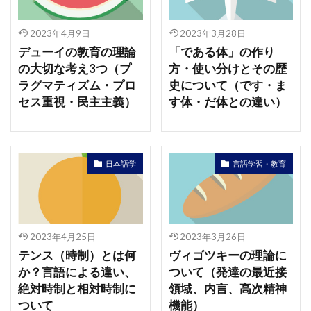
2023年4月9日
2023年3月28日
デューイの教育の理論
「である体」の作り
の大切な考え3つ（プ
方・使い分けとその歴
ラグマティズム・プロ
史について（です・ま
セス重視・民主主義）
す体・だ体との違い）
日本語学
言語学習・教育
2023年4月25日
2023年3月26日
テンス（時制）とは何
ヴィゴツキーの理論に
か？言語による違い、
ついて（発達の最近接
絶対時制と相対時制に
領域、内言、高次精神
ついて
機能）