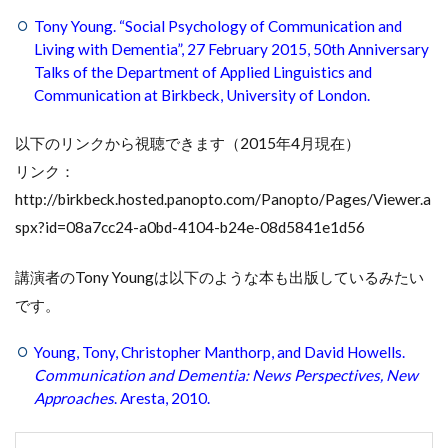
Tony Young. “Social Psychology of Communication and
Living with Dementia”, 27 February 2015, 50th Anniversary
Talks of the Department of Applied Linguistics and
Communication at Birkbeck, University of London.
以下のリンクから視聴できます（2015年4月現在）
リンク：
http://birkbeck.hosted.panopto.com/Panopto/Pages/Viewer.a
spx?id=08a7cc24-a0bd-4104-b24e-08d5841e1d56
講演者のTony Youngは以下のような本も出版しているみたい
です。
Young, Tony, Christopher Manthorp, and David Howells.
Communication and Dementia: News Perspectives, New
Approaches
. Aresta, 2010.