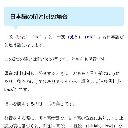
日本語の[i]と[e]の場合
「糸（
い
と）（
i
to）」と「干支（
え
と）（
e
to）」も日本語だ
と違う語になります。
この2つの違いは[i]と[e]の音です。どちらも母音です。
母音の[i]も[e]も、発音するときは、どちらも舌が前のほうに
あり、後ろのほうではありませんから、調音点は[－後舌]（[-
back]）です。
違いを説明するのは、舌の高さです。
発音をする際に、[i]は高母音で、舌は高い位置にあります。上
記の表に基づくと、[i]は[＋高段、－低段]（[+high, – low]）で