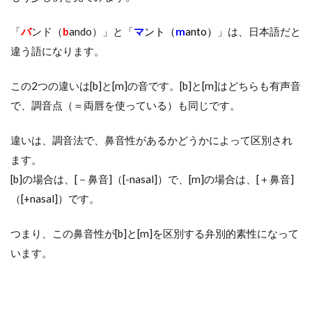
「
バ
ンド（
b
ando）」と「
マ
ント（
m
anto）
」は、日本語だと
違う語になります。
この2つの違いは[b]と[m]の音です。[b]と[m]はどちらも有声音
で、調音点（＝両唇を使っている）も同じです。
違いは、調音法で、鼻音性があるかどうかによって区別され
ます。
[b]の場合は、[－鼻音]（[-nasal]）で、[m]の場合は、[＋鼻音]
（[+nasal]）です。
つまり、この鼻音性が[b]と[m]を区別する弁別的素性になって
います。