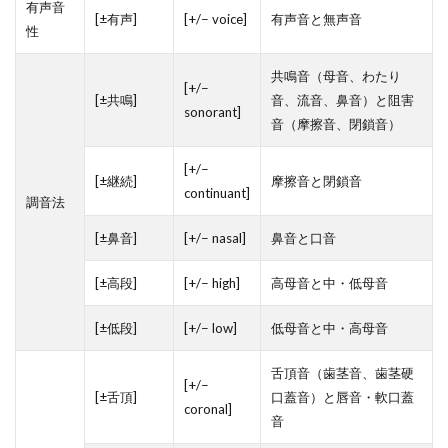
有声音
[±有声]
[+/− voice]
有声音と無声音
性
共鳴音（母音、わたり
[+/−
[±共鳴]
音、流音、鼻音）と阻害
sonorant]
音（摩擦音、閉鎖音）
[+/−
[±継続]
摩擦音と閉鎖音
continuant]
調音法
[±鼻音]
[+/− nasal]
鼻音と口音
[±高段]
[+/− high]
高母音と中・低母音
[±低段]
[+/− low]
低母音と中・高母音
舌頂音（歯茎音、歯茎硬
[+/−
[±舌頂]
口蓋音）と唇音・軟口蓋
coronal]
音