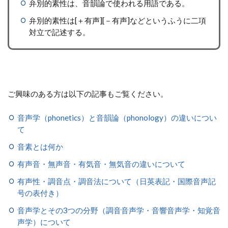
弁別的素性は、音韻論で使われる用語である。
弁別的素性は[＋有声][－有声]などというふうに二項
対立で記述する。
ご興味のある方は以下の記事もご覧ください。
音声学（phonetics）と音韻論（phonology）の違いについ
て
音素とは何か
有声音・無声音・有気音・無気音の違いについて
有声性・調音点・調音法について（日英表記・国際音声記
号の表付き）
音声学とその3つの分野（調音音声学・音響音声学・知覚音
声学）について