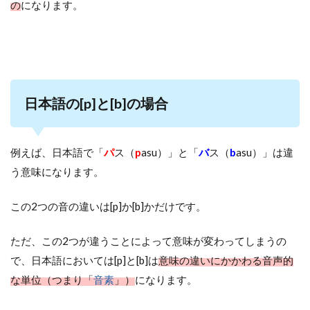
の
になります。
日本語の[p]と[b]の場合
例えば、日本語で「
パ
ス（
p
asu）」と「
バ
ス（
b
asu）」は違
う意味になります。
この2つの音の違いは
[p]
か
[b]
かだけです。
ただ、この2つが違うことによって意味が変わってしまうの
で、日本語においては[p]と[b]は
意味の違いにかかわる音声的
な単位（つまり「
音素
」）
になります。