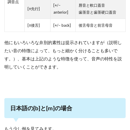
調音点
[+/−
唇音と軟口蓋音
[±先行]
anterior]
歯茎音と歯茎硬口蓋音
[±後舌]
[+/− back]
後舌母音と前舌母音
他にもいろいろな弁別的素性は提示されていますが（説明し
たい音の特徴によって、もっと細かく分けることも多いで
す。）、基本は上記のような特徴を使って、音声の特性を説
明していくことができます。
日本語の[b]と[m]の場合
もう少し例を見てみます。